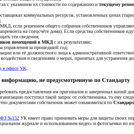
гах с указанием их стоимости по содержанию и
текущему ремо
ставщиках коммунальных ресурсов, установленных ценах (тариф
;
 МКД, если решением общего собрания собственников управляю
премонта на спецсчёте дома). Если средства собственников иду
щать эти сведения;
нников помещений в МКД
с их результатами;
а управления за прошедший год;
зации или её должностного лица к административной ответстве
воздействия и сведениями о мерах, принятых для устранения 
д в офисе УК
.
 информацию, не предусмотренную по Стандарту
ребовать предоставления им оригиналов и заверенных копий до
ганизацию поступил такой запрос от собственника, то ему след
етно документами собственник может ознакомиться по
Стандар
9 ФЗ №152
УК имеет право принимать меры для защиты своих пер
ециальном журнале и использованием видео- и фотосъемки во и