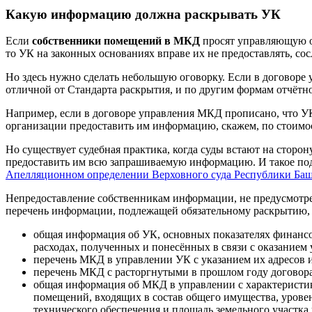
Какую информацию должна раскрывать УК
Если
собственники помещений в МКД
просят управляющую ор
то УК на законных основаниях вправе их не предоставлять, со
Но здесь нужно сделать небольшую оговорку. Если в договор
отличной от Стандарта раскрытия, и по другим формам отчётно
Например, если в договоре управления МКД прописано, что УК 
организации предоставить им информацию, скажем, по стоимо
Но существует судебная практика, когда суды встают на сторо
предоставить им всю запрашиваемую информацию. И такое по
Апелляционном определении Верховного суда Республики Башк
Непредоставление собственникам информации, не предусмотре
перечень информации, подлежащей обязательному раскрытию,
общая информация об УК, основных показателях финансово
расходах, полученных и понесённых в связи с оказанием
перечень МКД в управлении УК с указанием их адресов 
перечень МКД с расторгнутыми в прошлом году договора
общая информация об МКД в управлении с характеристика
помещений, входящих в состав общего имущества, уровен
технического обеспечения и площадь земельного участка 