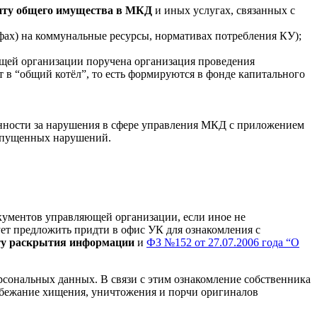
нту общего имущества в МКД
и иных услугах, связанных с
ах) на коммунальные ресурсы, нормативах потребления КУ);
щей организации поручена организация проведения
т в “общий котёл”, то есть формируются в фонде капитального
нности за нарушения в сфере управления МКД с приложением
допущенных нарушений.
кументов управляющей организации, если иное не
ует предложить придти в офис УК для ознакомления с
ту раскрытия информации
и
ФЗ №152 от 27.07.2006 года “О
сональных данных. В связи с этим ознакомление собственника
збежание хищения, уничтожения и порчи оригиналов