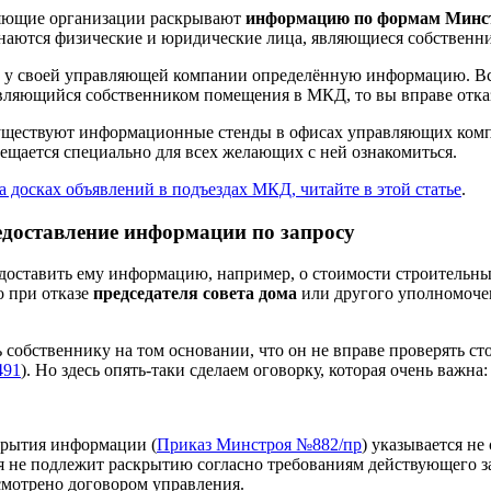
яющие организации раскрывают
информацию по формам Минс
изнаются физические и юридические лица, являющиеся собствен
ь у своей управляющей компании определённую информацию. Вс
е являющийся собственником помещения в МКД, то вы вправе отк
 существуют информационные стенды в офисах управляющих ком
щается специально для всех желающих с ней ознакомиться.
досках объявлений в подъездах МКД, читайте в этой статье
.
едоставление информации по запросу
редоставить ему информацию, например, о стоимости строительн
о при отказе
председателя совета дома
или другого уполномоче
 собственнику на том основании, что он не вправе проверять с
491
). Но здесь опять-таки сделаем оговорку, которая очень важна
крытия информации (
Приказ Минстроя №882/пр
) указывается не
 не подлежит раскрытию согласно требованиям действующего за
смотрено договором управления.