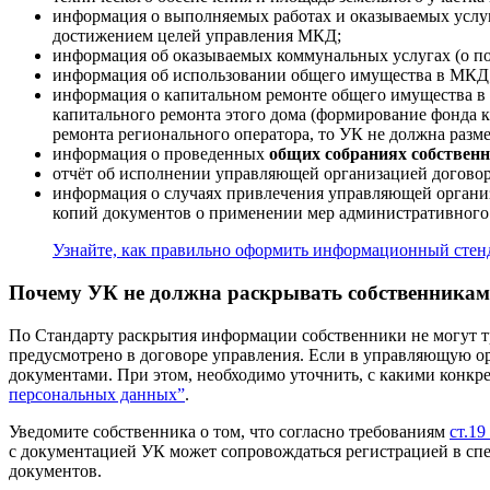
информация о выполняемых работах и оказываемых услу
достижением целей управления МКД;
информация об оказываемых коммунальных услугах (о по
информация об использовании общего имущества в МКД
информация о капитальном ремонте общего имущества в
капитального ремонта этого дома (формирование фонда ка
ремонта регионального оператора, то УК не должна разме
информация о проведенных
общих собраниях собстве
отчёт об исполнении управляющей организацией договор
информация о случаях привлечения управляющей органи
копий документов о применении мер административного 
Узнайте, как правильно оформить информационный стен
Почему УК не должна раскрывать собственникам
По Стандарту раскрытия информации собственники не могут т
предусмотрено в договоре управления. Если в управляющую ор
документами. При этом, необходимо уточнить, с какими конкр
персональных данных”
.
Уведомите собственника о том, что согласно требованиям
ст.1
с документацией УК может сопровождаться регистрацией в сп
документов.