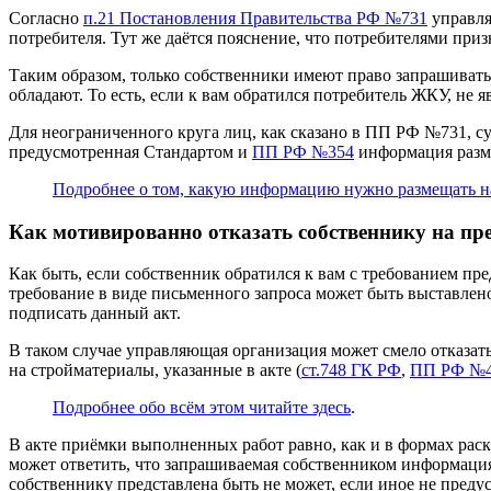
Согласно
п.21 Постановления Правительства РФ №731
управл
потребителя. Тут же даётся пояснение, что потребителями пр
Таким образом, только собственники имеют право запрашиват
обладают. То есть, если к вам обратился потребитель ЖКУ, н
Для неограниченного круга лиц, как сказано в ПП РФ №731,
предусмотренная Стандартом и
ПП РФ №354
информация разме
Подробнее о том, какую информацию нужно размещать на 
Как мотивированно отказать собственнику на пр
Как быть, если собственник обратился к вам с требованием п
требование в виде письменного запроса может быть выставлен
подписать данный акт.
В таком случае управляющая организация может смело отказать
на стройматериалы, указанные в акте (
ст.748 ГК РФ
,
ПП РФ №
Подробнее обо всём этом читайте здесь
.
В акте приёмки выполненных работ равно, как и в формах рас
может ответить, что запрашиваемая собственником информация
собственнику представлена быть не может, если иное не преду