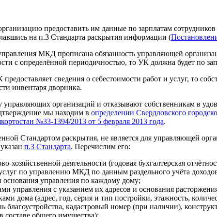
ганизацию предоставить им данные по зарплатам сотрудников 
славшись на п.3 Стандарта раскрытия информации (
Постановлени
е управления МКД прописана обязанность управляющей организ
сти с определённой периодичностью, то УК должна будет по зап
предоставляет сведения о себестоимости работ и услуг, то соб
сти инвентаря дворника.
ну управляющих организаций и отказывают собственникам в удов
дтверждение мы находим в
определении Свердловского городско
ортостан №33-1394/2013 от 5 февраля 2013 года
.
нной Стандартом раскрытия, не является для управляющей орга
 указан
п.3 Стандарта
. Перечислим его:
-хозяйственной деятельности (годовая бухгалтерская отчётност
 услуг по управлению МКД по данным раздельного учёта доходов
и основания управления по каждому дому;
ми управления с указанием их адресов и основания расторжения
ми дома (адрес, год, серия и тип постройки, этажность, коли
ь благоустройства, кадастровый номер (при наличии), констру
в составе общего имущества);