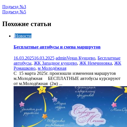
Навигация
Подъезд №3
Подъезд №5
по
записям
Похожие статьи
Новости
Бесплатные автобусы и смена маршрутов
16.03.2025
16.03.2025
admin
Vegas Кунцево
,
Бесплатные
автобусы
,
ЖК Западное кунцево
,
ЖК Немчиновка
,
ЖК
Ромашково
,
м Молодёжная
C 15 марта 2025г. произошли изменения маршрутов
м.Молодёжная БЕСПЛАТНЫЕ автобусы курсируют
от м.Молодёжная (2м) ...