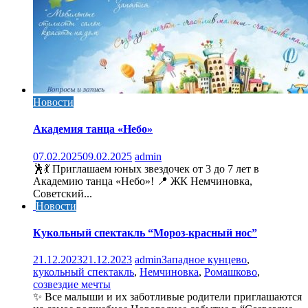
Новости
Академия танца «Небо»
07.02.2025
09.02.2025
admin
🕺💃 Приглашаем юных звездочек от 3 до 7 лет в
Академию танца «Небо»! 📍 ЖК Немчиновка,
Советский...
Новости
Кукольный спектакль “Мороз-красный нос”
21.12.2023
21.12.2023
admin
Западное кунцево
,
кукольный спектакль
,
Немчиновка
,
Ромашково
,
созвездие мечты
✨ Все малыши и их заботливые родители приглашаются