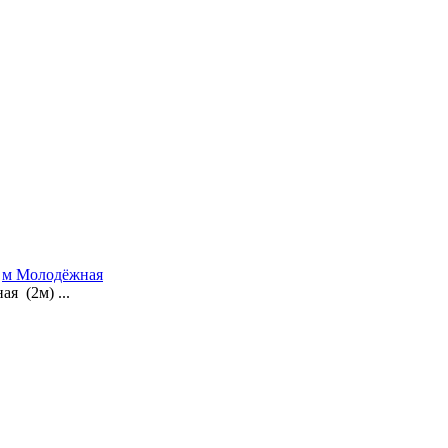
,
м Молодёжная
 (2м) ...