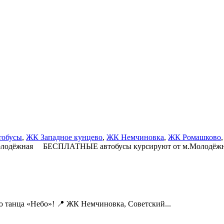
тобусы
,
ЖК Западное кунцево
,
ЖК Немчиновка
,
ЖК Ромашково
Молодёжная БЕСПЛАТНЫЕ автобусы курсируют от м.Молодёжная
ию танца «Небо»! 📍 ЖК Немчиновка, Советский...