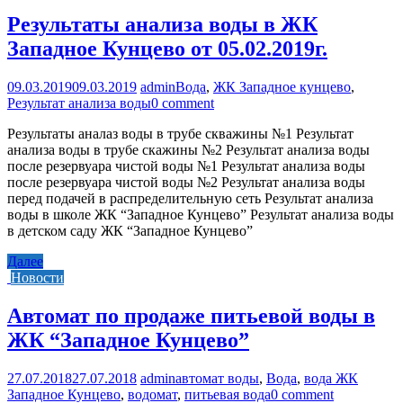
Результаты анализа воды в ЖК
Западное Кунцево от 05.02.2019г.
09.03.2019
09.03.2019
admin
Вода
,
ЖК Западное кунцево
,
Результат анализа воды
0 comment
Результаты аналаз воды в трубе скважины №1 Результат
анализа воды в трубе скажины №2 Результат анализа воды
после резервуара чистой воды №1 Результат анализа воды
после резервуара чистой воды №2 Результат анализа воды
перед подачей в распределительную сеть Результат анализа
воды в школе ЖК “Западное Кунцево” Результат анализа воды
в детском саду ЖК “Западное Кунцево”
Далее
Новости
Автомат по продаже питьевой воды в
ЖК “Западное Кунцево”
27.07.2018
27.07.2018
admin
автомат воды
,
Вода
,
вода ЖК
Западное Кунцево
,
водомат
,
питьевая вода
0 comment