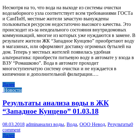
Несмотря на то, что вода на выходе из системы очистки
водозаборного узла соответствует всем требованиями ГОСТа
и СанПиН, местные жители зачастую вынуждены
пользоваться ресурсом недостаточно высокого качества. Это
происходит из-за неидеального состояния внутридомовых
коммуникаций, многие из которых уже нуждаются в замене. В
результате жители ЖК “Западное Кунцево” приобретают воду
в магазинах, или оформляют доставку огромных бутылей на
дом. Теперь у местных жителей появилась удобная
альтернатива: приобрести питьевую воду в автомате у входа в
ВЗУ “Ромашково”. Вода в автомате проходит
многоступенчатую систему очистки и не нуждается в
кипячении и дополнительной фильтрации.…
Далее
Новости
Результаты анализа воды в ЖК
“Западное Кунцево” 01.03.18
08.03.2018
admin
анализ воды
,
Вода
,
ООО Невод
,
Результаты
0
comment
Далее