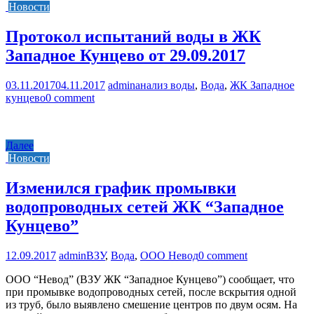
Новости
Протокол испытаний воды в ЖК
Западное Кунцево от 29.09.2017
03.11.2017
04.11.2017
admin
анализ воды
,
Вода
,
ЖК Западное
кунцево
0 comment
Далее
Новости
Изменился график промывки
водопроводных сетей ЖК “Западное
Кунцево”
12.09.2017
admin
ВЗУ
,
Вода
,
ООО Невод
0 comment
ООО “Невод” (ВЗУ ЖК “Западное Кунцево”) сообщает, что
при промывке водопроводных сетей, после вскрытия одной
из труб, было выявлено смешение центров по двум осям. На