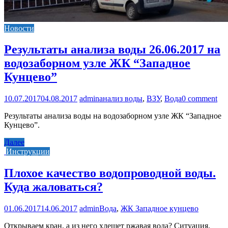
Новости
Результаты анализа воды 26.06.2017 на
водозаборном узле ЖК “Западное
Кунцево”
10.07.2017
04.08.2017
admin
анализ воды
,
ВЗУ
,
Вода
0 comment
Результаты анализа воды на водозаборном узле ЖК “Западное
Кунцево”.
Далее
Инструкции
Плохое качество водопроводной воды.
Куда жаловаться?
01.06.2017
14.06.2017
admin
Вода
,
ЖК Западное кунцево
Открываем кран, а из него хлещет ржавая вода? Ситуация,