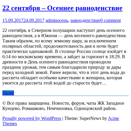
22 сентября – Осеннее равноденствие
15.09.2017
24.09.2017
admin
осень
,
равноденствие
0 comment
22 сентября, в Северном полушарии наступит день осеннего
равноденствия, а в Южном — день весеннего равноденствия.
Таким образом, по всему земному шару, за исключением
полярных областей, продолжительность дня и ночи будет
практически одинаковой. В столице России солнце взойдет в
6:14 по московскому времени, а зайдет за горизонт в 18:29. В
древности в День осеннего равноденствия проводили
праздник урожая, тем самым благодарили природу за дары
перед холодной зимой. Ранее верили, что в этот день вода до
рассвета обладает особыми качествами и женщина, которая
умоется до рассвета этой водой до старости будет…
Далее
© Все права защищены. Новости, форум, чаты ЖК Западное
Кунцево, Ромашково, Немчиновка, Одинцовский район.
Proudly powered by WordPress
|
Theme: SuperNews by
Acme
Themes