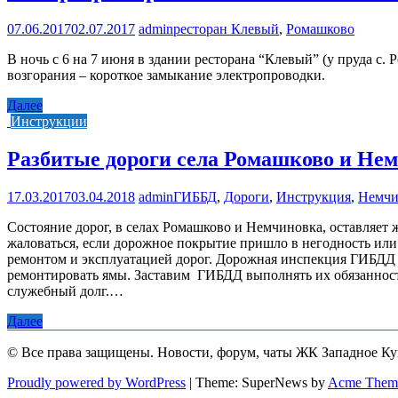
07.06.2017
02.07.2017
admin
ресторан Клевый
,
Ромашково
В ночь с 6 на 7 июня в здании ресторана “Клевый” (у пруда с
возгорания – короткое замыкание электропроводки.
Далее
Инструкции
Разбитые дороги села Ромашково и Нем
17.03.2017
03.04.2018
admin
ГИББД
,
Дороги
,
Инструкция
,
Немчи
Состояние дорог, в селах Ромашково и Немчиновка, оставляет
жаловаться, если дорожное покрытие пришло в негодность или
ремонтом и эксплуатацией дорог. Дорожная инспекция ГИБДД 
ремонтировать ямы. Заставим ГИБДД выполнять их обязанности
служебный долг.…
Далее
© Все права защищены. Новости, форум, чаты ЖК Западное К
Proudly powered by WordPress
|
Theme: SuperNews by
Acme Them