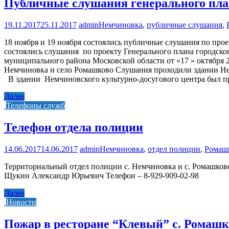
Публичные слушания генерального плана
19.11.2017
25.11.2017
admin
Немчиновка
,
публичные слушания
,
18 ноября и 19 ноября состоялись публичные слушания по прое
состоялись слушания по проекту Генерального плана городск
муниципального района Московской области от «17 » октября 
Немчиновка и село Ромашково Слушания проходили здании Немч
В здании Немчиновского культурно-досугового центра был п
Далее
Телефоны служб
Телефон отдела полиции
14.06.2017
14.06.2017
admin
Немчиновка
,
отдел полиции
,
Ромаш
Территориальный отдел полиции с. Немчиновка и с. Ромашково:
Щукин Александр Юрьевич Телефон – 8-929-909-02-98
Далее
Новости
Пожар в ресторане “Клевый” с. Ромашк