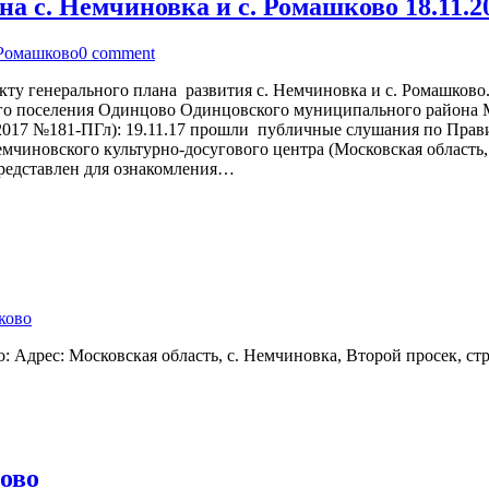
 с. Немчиновка и с. Ромашково 18.11.201
Ромашково
0 comment
кту генерального плана развития с. Немчиновка и с. Ромашково
ого поселения Одинцово Одинцовского муниципального района 
2017 №181-ПГл): 19.11.17 прошли публичные слушания по Прави
иновского культурно-досугового центра (Московская область, 
редставлен для ознакомления…
ково
 Адрес: Московская область, с. Немчиновка, Второй просек, стр
ово