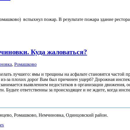
. Ромашково) вспыхнул пожар. В результате пожара здание рест
чиновки. Куда жаловаться?
новка
,
Ромашково
 желать лучшего: ямы и трещины на асфальте становятся частой
 из-за плохих дорог Вам был причинен ущерб? Дорожная инспек
занимается выявлением недостатков в организации движения, о
. Будьте ответственны за происходящее и не ждите, когда инс
унцево, Ромашково, Немчиновка, Одинцовский район.
es