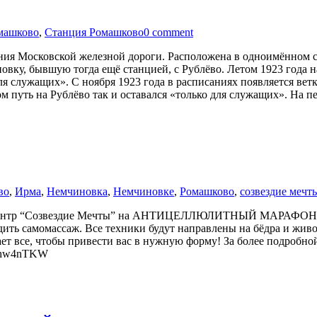
машково
,
Станция Ромашково
0 comment
ия Московской железной дороги. Расположена в одноимённом с
ку, бывшую тогда ещё станцией, с Рублёво. Летом 1923 года н
для служащих». С ноября 1923 года в расписаниях появляется в
м путь на Рублёво так и оставался «только для служащих». На 
во
,
Ирма
,
Немчиновка
,
Немчиновке
,
Ромашково
,
созвездие мечт
ый центр “Созвездие Мечты” на АНТИЦЕЛЛЮЛИТНЫЙ МАРАФОН. 
ить самомассаж. Все техники будут направлены на бёдра и живот
ет все, чтобы привести вас в нужную форму! За более подробной
pYhw4nTKW