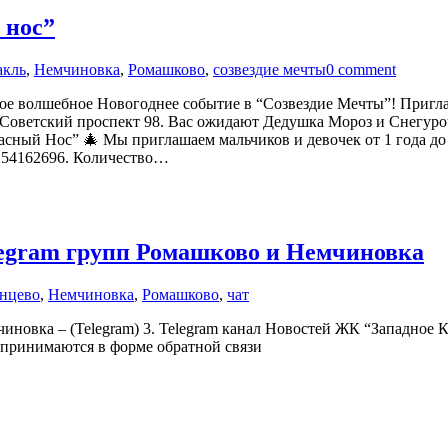
 нос”
акль
,
Немчиновка
,
Ромашково
,
созвездие мечты
0 comment
е волшебное Новогоднее событие в “Созвездие Мечты”! Приглаш
 Советский проспект 98. Вас ожидают Дедушка Мороз и Снегуро
ый Нос” 🎄 Мы приглашаем мальчиков и девочек от 1 года до 2,5
154162696. Количество…
egram групп Ромашково и Немчиновка
унцево
,
Немчиновка
,
Ромашково
,
чат
чиновка – (Telegram) 3. Telegram канал Новостей ЖК “Западное
пп принимаются в форме обратной связи