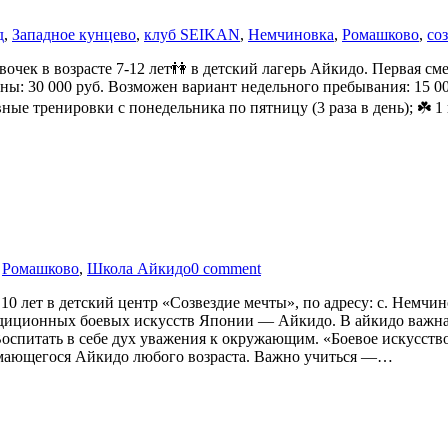
д
,
Западное кунцево
,
клуб SEIKAN
,
Немчиновка
,
Ромашково
,
со
ек в возрасте 7-12 лет👫 в детский лагерь Айкидо. Первая смена
смены: 30 000 руб. Возможен вариант недельного пребывания: 15 
ые тренировки с понедельника по пятницу (3 раза в день); ☘️ 1 п
,
Ромашково
,
Школа Айкидо
0 comment
10 лет в детский центр «Созвездие мечты», по адресу: с. Немчи
адиционных боевых искусств Японии — Айкидо. В айкидо важна н
спитать в себе дух уважения к окружающим. «Боевое искусство
нимающегося Айкидо любого возраста. Важно учиться —…