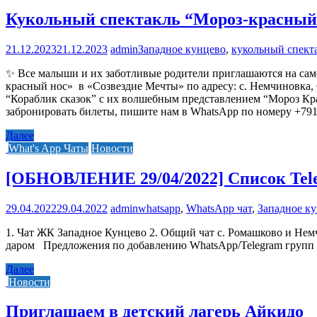
Кукольный спектакль “Мороз-красный
21.12.2023
21.12.2023
admin
Западное кунцево
,
кукольный спект
✨ Все малыши и их заботливые родители приглашаются на само
красный нос» в «Созвездие Мечты» по адресу: с. Немчиновка,
“Кораблик сказок” с их волшебным представлением “Мороз Красн
забронировать билеты, пишите нам в WhatsApp по номеру +79
Далее
What's App Чаты
Новости
[ОБНОВЛЕНИЕ 29/04/2022] Список Tel
29.04.2022
29.04.2022
admin
whatsapp
,
WhatsApp чат
,
Западное к
1. Чат ЖК Западное Кунцево 2. Общий чат с. Ромашково и Нем
даром Предложения по добавлению WhatsApp/Telegram гру
Далее
Новости
Приглашаем в детский лагерь Айкидо