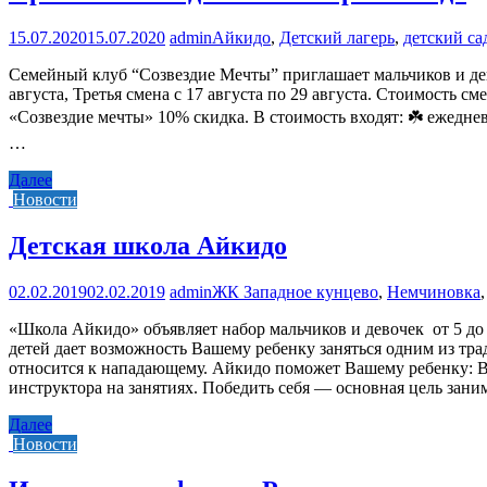
15.07.2020
15.07.2020
admin
Айкидо
,
Детский лагерь
,
детский са
Семейный клуб “Созвездие Мечты” приглашает мальчиков и девоч
августа, Третья смена с 17 августа по 29 августа. Стоимость 
«Созвездие мечты» 10% скидка. В стоимость входят: ☘️ ежедневн
…
Далее
Новости
Детская школа Айкидо
02.02.2019
02.02.2019
admin
ЖК Западное кунцево
,
Немчиновка
«Школа Айкидо» объявляет набор мальчиков и девочек от 5 до 
детей дает возможность Вашему ребенку заняться одним из тр
относится к нападающему. Айкидо поможет Вашему ребенку: Во
инструктора на занятиях. Победить себя — основная цель за
Далее
Новости