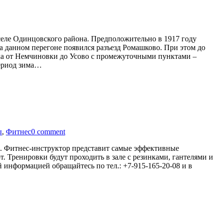
еле Одинцовского района. Предположительно в 1917 году
а данном перегоне появился разъезд Ромашково. При этом до
етка от Немчиновки до Усово с промежуточными пунктами –
период зима…
ы
,
Фитнес
0 comment
Фитнес-инструктор представит самые эффективные
. Тренировки будут проходить в зале с резинками, гантелями и
 информацией обращайтесь по тел.: +7-915-165-20-08 и в