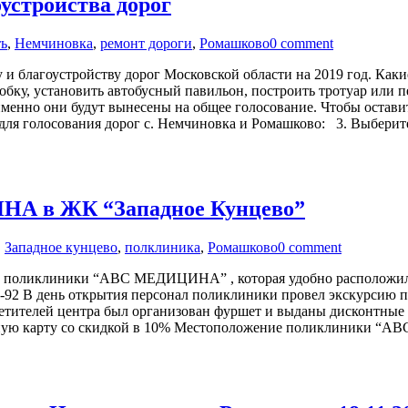
оустройства дорог
ь
,
Немчиновка
,
ремонт дороги
,
Ромашково
0 comment
и благоустройству дорог Московской области на 2019 год. Каки
обку, установить автобусный павильон, построить тротуар или 
менно они будут вынесены на общее голосование. Чтобы остави
для голосования дорог с. Немчиновка и Ромашково: 3. Выберит
А в ЖК “Западное Кунцево”
,
Западное кунцево
,
полклиника
,
Ромашково
0 comment
тие поликлиники “ABC МЕДИЦИНА” , которая удобно расположила
4-92 В день открытия персонал поликлиники провел экскурсию 
осетителей центра был организован фуршет и выданы дисконтны
онтную карту со скидкой в 10% Местоположение поликлиники