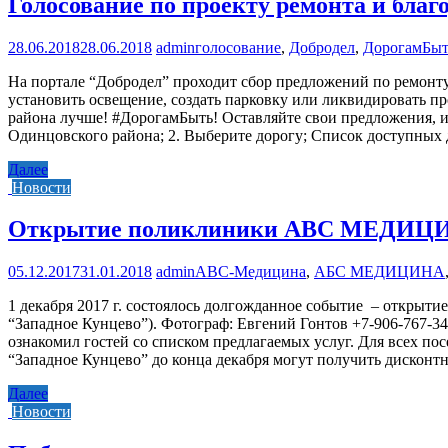
Голосование по проекту ремонта и благ
28.06.2018
28.06.2018
admin
голосование
,
Добродел
,
ДорогамБыт
На портале “Добродел” проходит сбор предложений по ремонту 
установить освещение, создать парковку или ликвидировать пр
района лучше! #ДорогамБыть! Оставляйте свои предложения, и
Одинцовского района; 2. Выберите дорогу; Список доступных 
Далее
Новости
Открытие поликлиники ABC МЕДИЦИН
05.12.2017
31.01.2018
admin
ABC-Медицина
,
АБС МЕДИЦИНА
1 декабря 2017 г. состоялось долгожданное событие – откры
“Западное Кунцево”). Фотограф: Евгений Гонтов +7-906-767-3
ознакомил гостей со списком предлагаемых услуг. Для всех п
“Западное Кунцево” до конца декабря могут получить диск
Далее
Новости