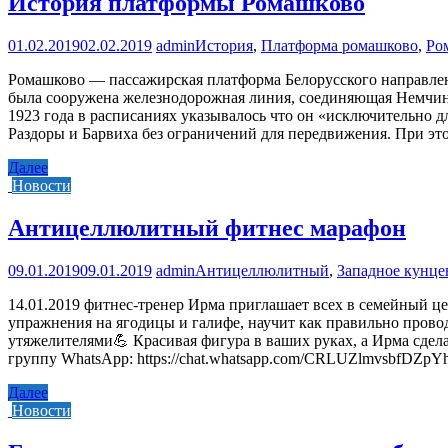
История платформы Ромашково
01.02.2019
02.02.2019
admin
История
,
Платформа ромашково
,
Ро
Ромашково — пассажирская платформа Белорусского направлен
была сооружена железнодорожная линия, соединяющая Немчинов
1923 года в расписаниях указывалось что он «исключительно 
Раздоры и Барвиха без ограничений для передвижения. При это
Далее
Новости
Антицеллюлитный фитнес марафон
09.01.2019
09.01.2019
admin
Антицеллюлитный
,
Западное кунце
14.01.2019 фитнес-тренер Ирма приглашает всех в семейн
упражнения на ягодицы и галифе, научит как правильно провод
утяжелителями💪 Красивая фигура в ваших руках, а Ирма сдела
группу WhatsApp: https://chat.whatsapp.com/CRLUZlmvsbfDZ
Далее
Новости