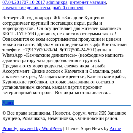
07.04.2017
07.10.2017
admin
икра
,
интернет магазин
,
камчатские деликатесы
,
рыба
0 comment
Четвертый год подряд с ЖК «Западное Кунцево»
сотрудничает крупный поставщик икры, рыбы и
морепродуктов. Он осуществляет для жителей комплекса
БЕСПЛАТНУЮ доставку, независимо от суммы заказа!
Ознакомится со всем ассортиментом продукции и ценами
можно на сайте: http:/камчатскиеделикатесы.рф/ Контактный
телефон: +7(917)520-80-94, 8(917)500-24-59 Группа в
WhatsApp «Камчатские деликатесы» (необходимо написать
администратору чата для добавления в группу): ‎
Предлагаются морепродукты, свежая икра и рыба.
Ассортимент: Дикие лососи с Камчатки и Сахалина, рыба
арктических рек, Магаданские креветки, Камчатские крабы,
Курильские гребешки, которые вылавливают согласно
установленным квотам, каждая партия проходит
ветеринарный контроль. Вся икра заготавливается…
Далее
© Все права защищены. Новости, форум, чаты ЖК Западное
Кунцево, Ромашково, Немчиновка, Одинцовский район.
Proudly powered by WordPress
|
Theme: SuperNews by
Acme