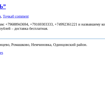
Ь”
а
,
Точка
0 comment
 +79688943694, +79169303333, +74992361221 и назвавшему ко
рублей – доставка бесплатная.
унцево, Ромашково, Немчиновка, Одинцовский район.
es