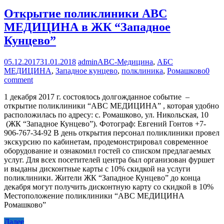
Открытие поликлиники ABC
МЕДИЦИНА в ЖК “Западное
Кунцево”
05.12.2017
31.01.2018
admin
ABC-Медицина
,
АБС
МЕДИЦИНА
,
Западное кунцево
,
полклиника
,
Ромашково
0
comment
1 декабря 2017 г. состоялось долгожданное событие –
открытие поликлиники “ABC МЕДИЦИНА” , которая удобно
расположилась по адресу: с. Ромашково, ул. Никольская, 10
(ЖК “Западное Кунцево”). Фотограф: Евгений Гонтов +7-
906-767-34-92 В день открытия персонал поликлиники провел
экскурсию по кабинетам, продемонстрировал современное
оборудование и ознакомил гостей со списком предлагаемых
услуг. Для всех посетителей центра был организован фуршет
и выданы дисконтные карты с 10% скидкой на услуги
поликлиники. Жители ЖК “Западное Кунцево” до конца
декабря могут получить дисконтную карту со скидкой в 10%
Местоположение поликлиники “ABC МЕДИЦИНА
Ромашково”
Далее