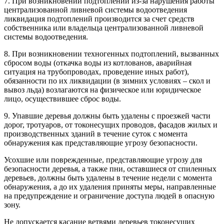
7. При возникновении подтоплений из-за нарушения работы
централизованной ливневой системы водоотведения
ликвидация подтоплений производится за счет средств
собственника или владельца централизованной ливневой
системы водоотведения.
8. При возникновении техногенных подтоплений, вызванных
сбросом воды (откачка воды из котлованов, аварийная
ситуация на трубопроводах, проведение иных работ),
обязанности по их ликвидации (в зимних условиях – скол и
вывоз льда) возлагаются на физическое или юридическое
лицо, осуществившее сброс воды.
9. Упавшие деревья должны быть удалены с проезжей части
дорог, тротуаров, от токонесущих проводов, фасадов жилых и
производственных зданий в течение суток с момента
обнаружения как представляющие угрозу безопасности.
Усохшие или поврежденные, представляющие угрозу для
безопасности деревья, а также пни, оставшиеся от спиленных
деревьев, должны быть удалены в течение недели с момента
обнаружения, а до их удаления приняты меры, направленные
на предупреждение и ограничение доступа людей в опасную
зону.
Не допускается касание ветвями деревьев токонесущих