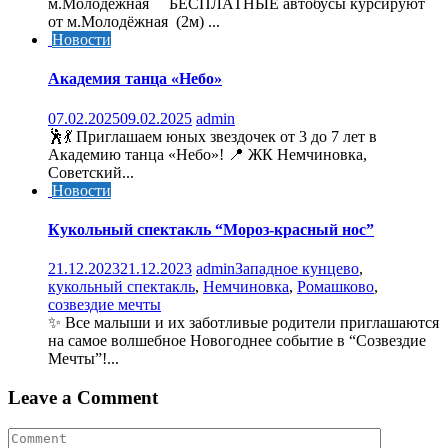
м.Молодёжная БЕСПЛАТНЫЕ автобусы курсируют
от м.Молодёжная (2м) ...
Новости
Академия танца «Небо»
07.02.2025
09.02.2025
admin
🕺💃 Приглашаем юных звездочек от 3 до 7 лет в
Академию танца «Небо»! 📍 ЖК Немчиновка,
Советский...
Новости
Кукольный спектакль “Мороз-красный нос”
21.12.2023
21.12.2023
admin
Западное кунцево
,
кукольный спектакль
,
Немчиновка
,
Ромашково
,
созвездие мечты
✨ Все малыши и их заботливые родители приглашаются
на самое волшебное Новогоднее событие в “Созвездие
Мечты”!...
Leave a Comment