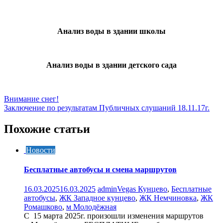
Анализ воды в здании школы
Анализ воды в здании детского сада
Навигация
Внимание снег!
Заключение по результатам Публичных слушаний 18.11.17г.
по
записям
Похожие статьи
Новости
Бесплатные автобусы и смена маршрутов
16.03.2025
16.03.2025
admin
Vegas Кунцево
,
Бесплатные
автобусы
,
ЖК Западное кунцево
,
ЖК Немчиновка
,
ЖК
Ромашково
,
м Молодёжная
C 15 марта 2025г. произошли изменения маршрутов