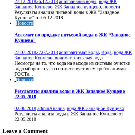
27.12.2018
26.12.2018
admin
анализ воды
,
вода ЖК
Западное Кунцево
,
ЖК Западное кунцево
,
новости
Результаты анализа питьвой воды в ЖК "Западное
Кунцево" от 05.12.2018
Новости
Автомат по продаже питьевой воды в ЖК “Западное
Кунцево”
27.07.2018
27.07.2018
admin
автомат воды
,
Вода
,
вода ЖК
Западное Кунцево
,
водомат
,
питьевая вода
Несмотря на то, что вода на выходе из системы очистки
водозаборного узла соответствует всем требованиями
ГОСТа...
Новости
Результаты анализа воды в ЖК Западное Кунцево
22.05.2018
02.06.2018
admin
Анализ
,
вода ЖК Западное Кунцево
Результаты анализа воды в ЖК Западное Кунцево от
22.05.2018
Leave a Comment