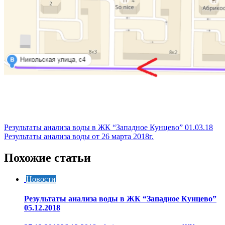
Навигация
Результаты анализа воды в ЖК “Западное Кунцево” 01.03.18
Результаты анализа воды от 26 марта 2018г.
по
записям
Похожие статьи
Новости
Результаты анализа воды в ЖК “Западное Кунцево”
05.12.2018