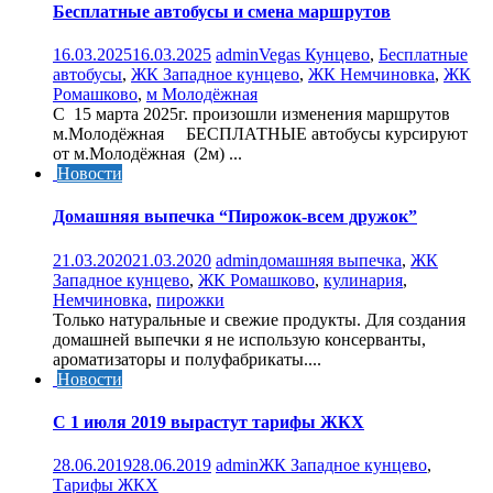
Бесплатные автобусы и смена маршрутов
16.03.2025
16.03.2025
admin
Vegas Кунцево
,
Бесплатные
автобусы
,
ЖК Западное кунцево
,
ЖК Немчиновка
,
ЖК
Ромашково
,
м Молодёжная
C 15 марта 2025г. произошли изменения маршрутов
м.Молодёжная БЕСПЛАТНЫЕ автобусы курсируют
от м.Молодёжная (2м) ...
Новости
Домашняя выпечка “Пирожок-всем дружок”
21.03.2020
21.03.2020
admin
домашняя выпечка
,
ЖК
Западное кунцево
,
ЖК Ромашково
,
кулинария
,
Немчиновка
,
пирожки
Только натуральные и свежие продукты. Для создания
домашней выпечки я не использую консерванты,
ароматизаторы и полуфабрикаты....
Новости
С 1 июля 2019 вырастут тарифы ЖКХ
28.06.2019
28.06.2019
admin
ЖК Западное кунцево
,
Тарифы ЖКХ