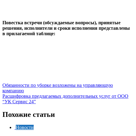
Повестка встречи (обсуждаемые вопросы), принятые
решения, исполнители и сроки исполнения представлены
в прилагаемой таблице:
Навигация
Обязанности по уборке возложены на управляющую
компанию
по
Расшифровка предлагаемых дополнительных услуг от ООО
записям
“УК Сервис 24”
Похожие статьи
Новости