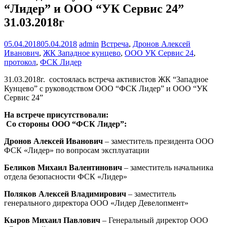
“Лидер” и ООО “УК Сервис 24”
31.03.2018г
05.04.2018
05.04.2018
admin
Встреча
,
Дронов Алексей
Иванович
,
ЖК Западное кунцево
,
ООО УК Сервис 24
,
протокол
,
ФСК Лидер
31.03.2018г. состоялась встреча активистов ЖК “Западное
Кунцево” с руководством ООО “ФСК Лидер” и ООО “УК
Сервис 24”
На встрече присутствовали:
Со стороны ООО “ФСК Лидер”:
Дронов Алексей Иванович
– заместитель президента ООО
ФСК «Лидер» по вопросам эксплуатации
Беликов Михаил Валентинович
– заместитель начальника
отдела безопасности ФСК «Лидер»
Поляков Алексей Владимирович
– заместитель
генерального директора ООО «Лидер Девелопмент»
Кыров Михаил Павлович
– Генеральный директор ООО