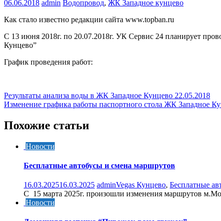
06.06.2018
admin
Водопровод
,
ЖК Западное кунцево
Как стало известно редакции сайта www.topban.ru
С 13 июня 2018г. по 20.07.2018г. УК Сервис 24 планирует п
Кунцево”
График проведения работ:
Навигация
Результаты анализа воды в ЖК Западное Кунцево 22.05.2018
Изменение графика работы паспортного стола ЖК Западное К
по
записям
Похожие статьи
Новости
Бесплатные автобусы и смена маршрутов
16.03.2025
16.03.2025
admin
Vegas Кунцево
,
Бесплатные ав
C 15 марта 2025г. произошли изменения маршрутов м.
Новости