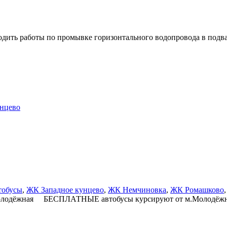
роводить работы по промывке горизонтального водопровода в п
унцево
тобусы
,
ЖК Западное кунцево
,
ЖК Немчиновка
,
ЖК Ромашково
Молодёжная БЕСПЛАТНЫЕ автобусы курсируют от м.Молодёжная