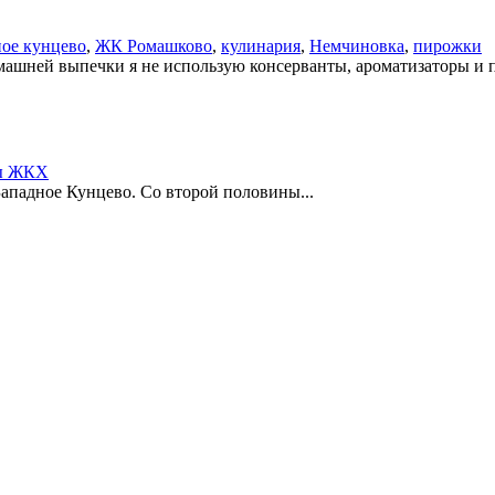
ое кунцево
,
ЖК Ромашково
,
кулинария
,
Немчиновка
,
пирожки
машней выпечки я не использую консерванты, ароматизаторы и п
ы ЖКХ
ападное Кунцево. Со второй половины...