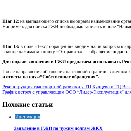
Шаг 12
: из выпадающего списка выбираем наименование орган
Например: для поиска ГЖИ необходимо записать в поле “Наим
Шаг 13:
в поле «Текст обращения» вводим наши вопросы к адр
в конце нажимаем кнопку «Отправить» — обращение подано.
Для подачи заявления в ГЖИ предлагаем использовать Ре
После направления обращения на главной странице в личном 
и ответы на них»/”Собственные обращения”.
Навигация
Реконструкция транспортной развязки у ТЦ Кунцево и ТЦ Вег
График встреч с управляющим ООО “Лидер-Эксплуатация” для
по
записям
Похожие статьи
Инструкции
Заявление в ГЖИ по чужим долгам ЖКХ