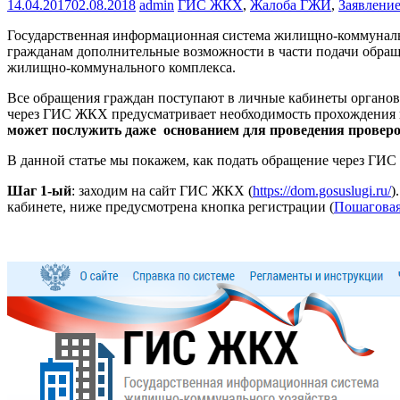
14.04.2017
02.08.2018
admin
ГИС ЖКХ
,
Жалоба ГЖИ
,
Заявлени
Государственная информационная система жилищно-коммунальн
гражданам дополнительные возможности в части подачи обраще
жилищно-коммунального комплекса.
Все обращения граждан поступают в личные кабинеты органов
через ГИС ЖКХ предусматривает необходимость прохождения 
может послужить даже основанием для проведения провер
В данной статье мы покажем, как подать обращение через ГИ
Шаг 1-ый
: заходим на сайт ГИС ЖКХ (
https://dom.gosuslugi.ru/
)
кабинете, ниже предусмотрена кнопка регистрации (
Пошаговая 